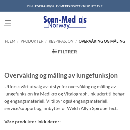
Skip
DIN LEVERANDØR AV MEDISINSKTEKNISK UTSTYR
to
content
HJEM
/
PRODUKTER
/
RESPIRASJON
/
OVERVÅKING OG MÅLING
FILTRER
Overvåking og måling av lungefunksjon
Utforsk vårt utvalg av utstyr for overvåking og måling av
lungefunksjon fra Medikro og Vitalograph, inkludert tilbehør
og engangsmateriell. Vi tilbyr også engangsmateriell,
service/support og innbytte for Welch Allyn Spiroperfect.
Våre produkter inkluderer: