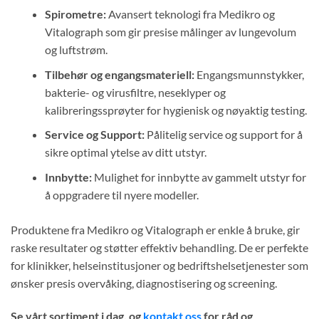
Spirometre:
Avansert teknologi fra Medikro og
Vitalograph som gir presise målinger av lungevolum
og luftstrøm.
Tilbehør og engangsmateriell:
Engangsmunnstykker,
bakterie- og virusfiltre, neseklyper og
kalibreringssprøyter for hygienisk og nøyaktig testing.
Service og Support:
Pålitelig service og support for å
sikre optimal ytelse av ditt utstyr.
Innbytte:
Mulighet for innbytte av gammelt utstyr for
å oppgradere til nyere modeller.
Produktene fra Medikro og Vitalograph er enkle å bruke, gir
raske resultater og støtter effektiv behandling. De er perfekte
for klinikker, helseinstitusjoner og bedriftshelsetjenester som
ønsker presis overvåking, diagnostisering og screening.
Se vårt sortiment i dag, og
kontakt oss
for råd og