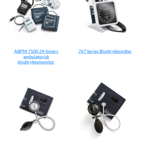
ABPM 7100 24-timers
767 Series Blodtrykksmåler
ambulatorisk
blodtrykksmonitor