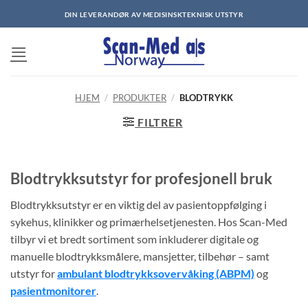
Skip
DIN LEVERANDØR AV MEDISINSKTEKNISK UTSTYR
to
content
HJEM
/
PRODUKTER
/
BLODTRYKK
FILTRER
Blodtrykksutstyr for profesjonell bruk
Blodtrykksutstyr er en viktig del av pasientoppfølging i
sykehus, klinikker og primærhelsetjenesten. Hos Scan-Med
tilbyr vi et bredt sortiment som inkluderer digitale og
manuelle blodtrykksmålere, mansjetter, tilbehør – samt
utstyr for
ambulant blodtrykksovervåking (ABPM)
og
pasientmonitorer
.