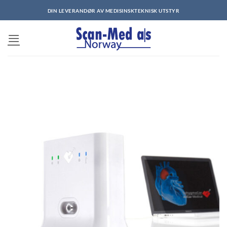
Skip
DIN LEVERANDØR AV MEDISINSKTEKNISK UTSTYR
to
content