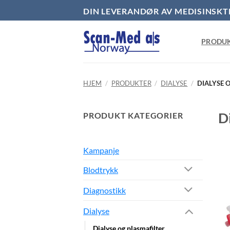
Skip
DIN LEVERANDØR AV MEDISINSKT
to
content
PRODU
HJEM
/
PRODUKTER
/
DIALYSE
/
DIALYSE 
Di
PRODUKT KATEGORIER
Kampanje
Blodtrykk
Diagnostikk
Dialyse
Dialyse og plasmafilter