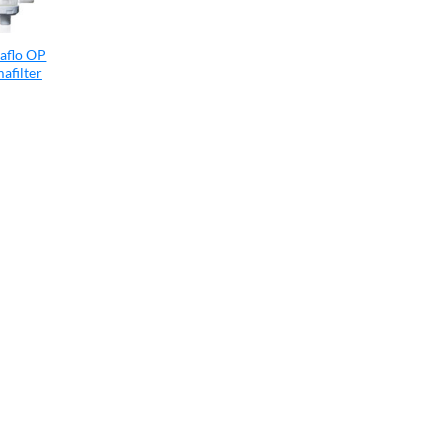
aflo OP
afilter