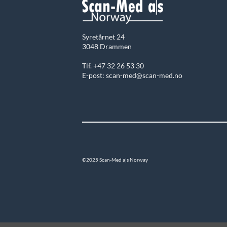
Syretårnet 24
3048 Drammen
Tlf. +47 32 26 53 30
E-post: scan-med@scan-med.no
©2025 Scan-Med a|s Norway