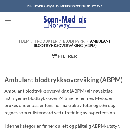
Skip
DIN LEVERANDØR AV MEDISINSKTEKNISK UTSTYR
to
content
HJEM
/
PRODUKTER
/
BLODTRYKK
/
AMBULANT
BLODTRYKKSOVERVÅKING (ABPM)
FILTRER
Ambulant blodtrykksovervåking (ABPM)
Ambulant blodtrykksovervåking (ABPM) gir nøyaktige
målinger av blodtrykk over 24 timer eller mer. Metoden
brukes under pasientens normale aktiviteter og søvn, og
regnes som gullstandard ved utredning av hypertensjon.
I denne kategorien finner du lett og pålitelig ABPM-utstyr.