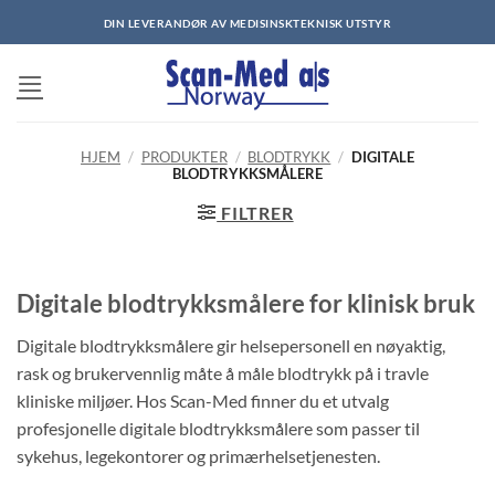
Skip
DIN LEVERANDØR AV MEDISINSKTEKNISK UTSTYR
to
content
HJEM
/
PRODUKTER
/
BLODTRYKK
/
DIGITALE
BLODTRYKKSMÅLERE
FILTRER
Digitale blodtrykksmålere for klinisk bruk
Digitale blodtrykksmålere gir helsepersonell en nøyaktig,
rask og brukervennlig måte å måle blodtrykk på i travle
kliniske miljøer. Hos Scan-Med finner du et utvalg
profesjonelle digitale blodtrykksmålere som passer til
sykehus, legekontorer og primærhelsetjenesten.