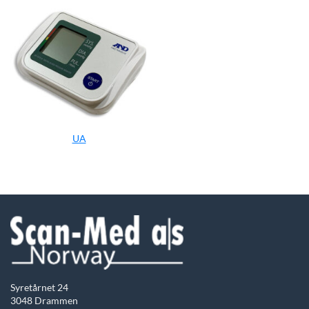
UA
Syretårnet 24
3048 Drammen