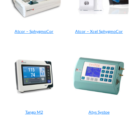
Atcor – SphygmoCor
Atcor – Xcel SphygmoCor
Tango M2
Atys Systoe