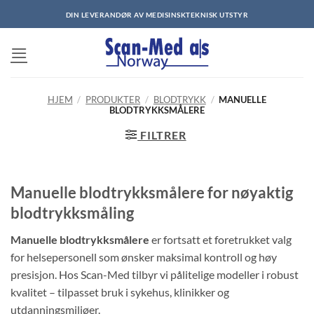
Skip
DIN LEVERANDØR AV MEDISINSKTEKNISK UTSTYR
to
content
HJEM
/
PRODUKTER
/
BLODTRYKK
/
MANUELLE
BLODTRYKKSMÅLERE
FILTRER
Manuelle blodtrykksmålere for nøyaktig
blodtrykksmåling
Manuelle blodtrykksmålere
er fortsatt et foretrukket valg
for helsepersonell som ønsker maksimal kontroll og høy
presisjon. Hos Scan-Med tilbyr vi pålitelige modeller i robust
kvalitet – tilpasset bruk i sykehus, klinikker og
utdanningsmiljøer.