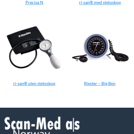
Precisa N
ri-san® med stetoskop
ri-san® uten stetoskop
Riester – Big Ben