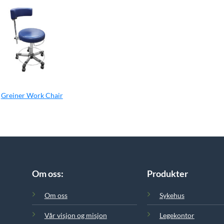
Greiner Work Chair
Om oss:
Produkter
Om oss
Sykehus
Vår visjon og misjon
Legekontor