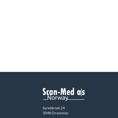
Syretårnet 24
3048 Drammen