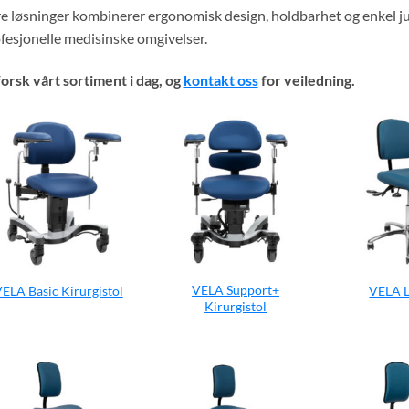
e løsninger kombinerer ergonomisk design, holdbarhet og enkel jus
fesjonelle medisinske omgivelser.
orsk vårt sortiment i dag, og
kontakt oss
for veiledning.
VELA Support+
ELA Basic Kirurgistol
VELA L
Kirurgistol