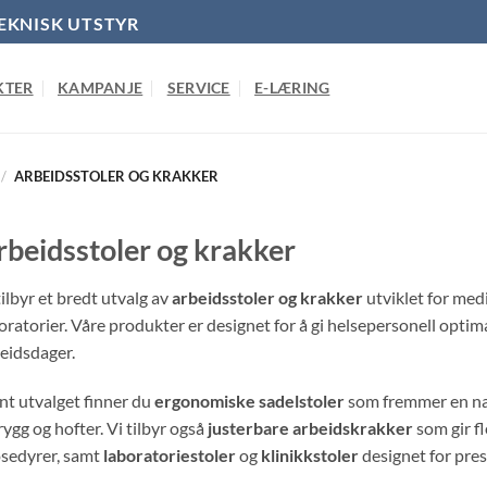
EKNISK UTSTYR
KTER
KAMPANJE
SERVICE
E-LÆRING
/
ARBEIDSSTOLER OG KRAKKER
rbeidsstoler og krakker
tilbyr et bredt utvalg av
arbeidsstoler og krakker
utviklet for med
oratorier. Våre produkter er designet for å gi helsepersonell opti
eidsdager.
nt utvalget finner du
ergonomiske sadelstoler
som fremmer en natu
rygg og hofter. Vi tilbyr også
justerbare arbeidskrakker
som gir fl
sedyrer, samt
laboratoriestoler
og
klinikkstoler
designet for pres