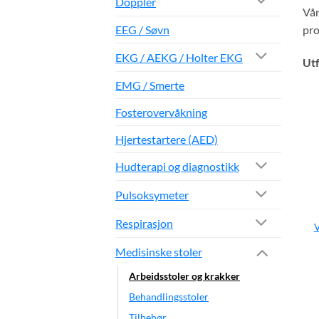
Doppler
Vår
EEG / Søvn
pro
EKG / AEKG / Holter EKG
Utf
EMG / Smerte
Fosterovervåkning
Hjertestartere (AED)
Hudterapi og diagnostikk
Pulsoksymeter
Respirasjon
V
Medisinske stoler
Arbeidsstoler og krakker
Behandlingsstoler
Tilbehør