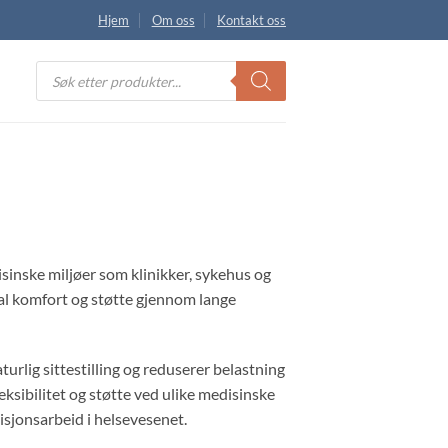
Hjem
Om oss
Kontakt oss
Products
search
isinske miljøer som klinikker, sykehus og
mal komfort og støtte gjennom lange
rlig sittestilling og reduserer belastning
eksibilitet og støtte ved ulike medisinske
isjonsarbeid i helsevesenet.