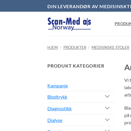
Skip
DIN LEVERANDØR AV MEDISINSKT
to
content
PRODU
HJEM
/
PRODUKTER
/
MEDISINSKE STOLER
A
PRODUKT KATEGORIER
Vi 
Kampanje
lab
arb
Blodtrykk
Bla
Diagnostikk
på 
Dialyse
pro