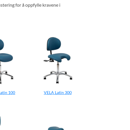
tering for å oppfylle kravene i
atin 100
VELA Latin 300