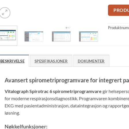
PROD
Produktnum
BESKRIVELSE
SPESIFIKASJONER
DOKUMENTER
Avansert spirometriprogramvare for integrert p
Vitalograph Spirotrac 6 spirometriprogramvare
gir helseperso
for moderne respirasjonsdiagnostikk. Programvaren kombinerer
EKG med pasientadministrasjon, dataintegrasjon og rapportgene
løsning.
Nøkkelfunksjoner: