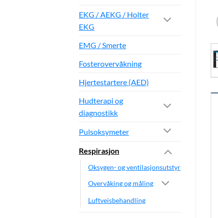
EKG / AEKG / Holter
EKG
EMG / Smerte
Fosterovervåkning
Hjertestartere (AED)
Hudterapi og
diagnostikk
Pulsoksymeter
Respirasjon
Oksygen- og ventilasjonsutstyr
Overvåking og måling
Luftveisbehandling