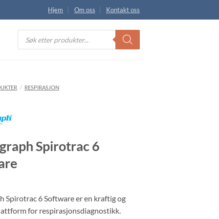
Hjem
Om oss
Kontakt oss
Products
search
UKTER
/
RESPIRASJON
graph Spirotrac 6
are
h Spirotrac 6 Software er en kraftig og
lattform for respirasjonsdiagnostikk.