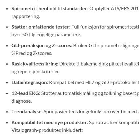
Spirometri i henhold til standarder:
Oppfyller ATS/ERS 2019
rapportering.
Støtter omfattende tester:
Full funksjon for spirometrites
over 50 tilgjengelige parametere.
GLI-prediksjon og Z-scores:
Bruker GLI-spirometri-ligninger
%Pred og Z-scores.
Rask kvalitetssikring:
Direkte tilbakemelding på testkvalite
og repetisjonskriterier.
Dataintegrasjon:
Kompatibel med HL7 og GDT-protokoller for 
12-lead EKG:
Støtter automatisk måling og tolkning basert 
diagnose.
Trendanalyse:
Spor pasientens lungefunksjon over tid med 
Kompatibilitet med nye produkter:
Spirotrac 6 er kompatib
Vitalograph-produkter, inkludert: