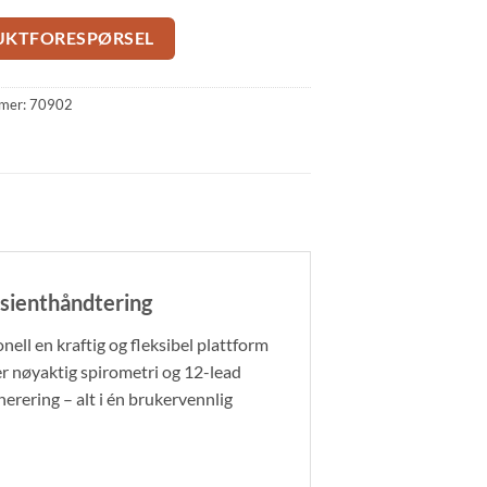
UKTFORESPØRSEL
mer:
70902
asienthåndtering
nell en kraftig og fleksibel plattform
 nøyaktig spirometri og 12-lead
rering – alt i én brukervennlig