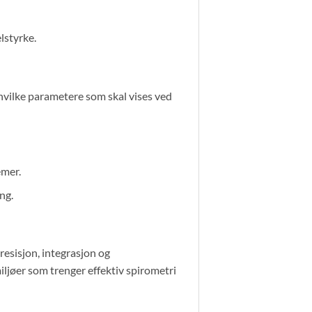
lstyrke.
vilke parametere som skal vises ved
emer.
ng.
esisjon, integrasjon og
iljøer som trenger effektiv spirometri