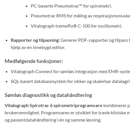
PC-baserte Pneumotrac™ for spirometri.
Pneumotrac RMS for måling av respirasjonsmuske
Vitalograph tremoflo® C-100 for oscillometri.
Rapporter og tilpasning:
Generer PDF-rapporter og tilpass h
hjelp av en innebygd editor.
Medfølgende funksjoner:
Vitalograph Connect for sømløs integrasjon med EMR-syst
SQL-basert databasesystem for sikker og skalerbar datalagri
Sømløs diagnostikk og datahåndtering
Vitalograph Spirotrac 6 spirometriprogramvare
kombinerer pr
brukervennlighet. Programvaren er utviklet for travle kliniske m
og pasientdatahåndtering i én og samme løsning.