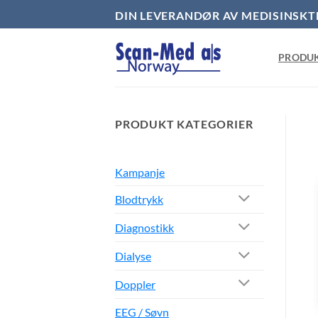
Skip
DIN LEVERANDØR AV MEDISINSKT
to
content
PRODU
PRODUKT KATEGORIER
Kampanje
Blodtrykk
Diagnostikk
Dialyse
Doppler
EEG / Søvn