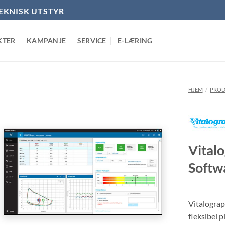
EKNISK UTSTYR
KTER
KAMPANJE
SERVICE
E-LÆRING
HJEM
/
PROD
Vitalo
Softw
Vitalograp
fleksibel p