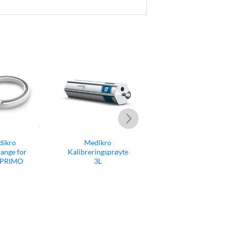
dikro
Medikro Neseklyper
Medikro
ingsprøyte
(100 stk.)
Bakteriefilter (50
3L
stk.)