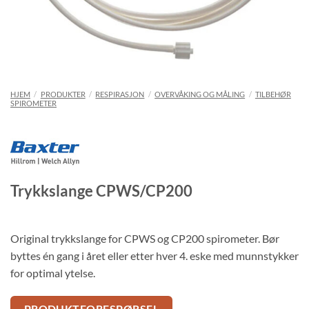
HJEM
/
PRODUKTER
/
RESPIRASJON
/
OVERVÅKING OG MÅLING
/
TILBEHØR
SPIROMETER
Trykkslange CPWS/CP200
Original trykkslange for CPWS og CP200 spirometer. Bør
byttes én gang i året eller etter hver 4. eske med munnstykker
for optimal ytelse.
PRODUKTFORESPØRSEL