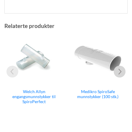
Relaterte produkter
Medikro SpiroSafe
Medikro Håndtak fo
 til
munnstykker (100 stk.)
munnstykker