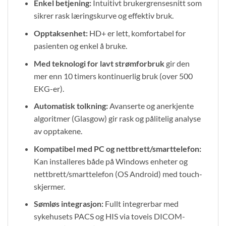
Enkel betjening:
Intuitivt brukergrensesnitt som
sikrer rask læringskurve og effektiv bruk.
Opptaksenhet:
HD+ er lett, komfortabel for
pasienten og enkel å bruke.
Med teknologi for lavt strømforbruk
gir den
mer enn 10 timers kontinuerlig bruk (over 500
EKG-er).
Automatisk tolkning:
Avanserte og anerkjente
algoritmer (Glasgow) gir rask og pålitelig analyse
av opptakene.
Kompatibel med PC og nettbrett/smarttelefon:
Kan installeres både på Windows enheter og
nettbrett/smarttelefon (OS Android) med touch-
skjermer.
Sømløs integrasjon:
Fullt integrerbar med
sykehusets PACS og HIS via toveis DICOM-