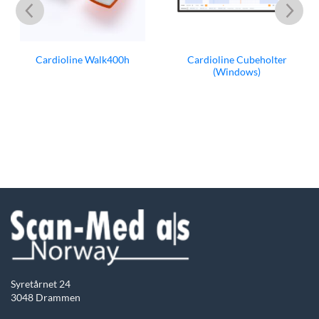
Cardioline Cubeholter
Cardioline Walk400h
(Windows)
Syretårnet 24
3048 Drammen