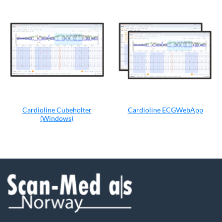
Cardioline Cubeholter
Cardioline ECGWebApp
(Windows)