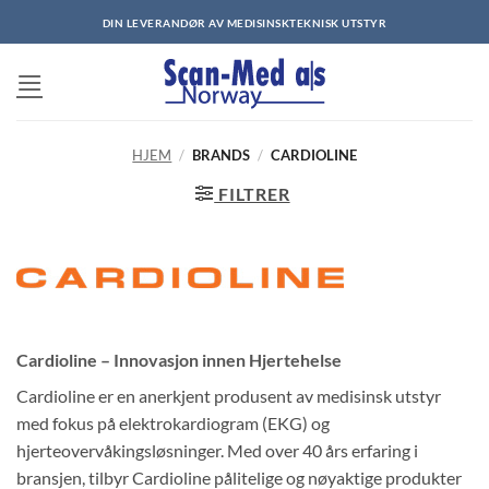
Skip
DIN LEVERANDØR AV MEDISINSKTEKNISK UTSTYR
to
content
HJEM
/
BRANDS
/
CARDIOLINE
FILTRER
Cardioline – Innovasjon innen Hjertehelse
Cardioline er en anerkjent produsent av medisinsk utstyr
med fokus på elektrokardiogram (EKG) og
hjerteovervåkingsløsninger. Med over 40 års erfaring i
bransjen, tilbyr Cardioline pålitelige og nøyaktige produkter