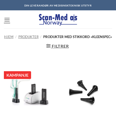
Skip
DIN LEVERANDØR AV MEDISINSKTEKNISK UTSTYR
to
content
HJEM
/
PRODUKTER
/
PRODUKTER MED STIKKORD «KLEENSPEC»
FILTRER
KAMPANJE