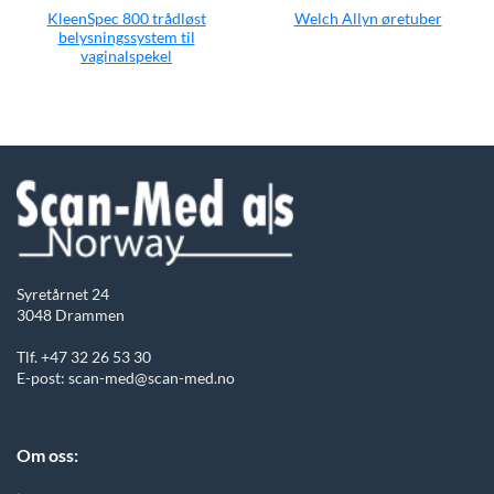
KleenSpec 800 trådløst
Welch Allyn øretuber
belysningssystem til
vaginalspekel
Syretårnet 24
3048 Drammen
Tlf. +47 32 26 53 30
E-post: scan-med@scan-med.no
Om oss: