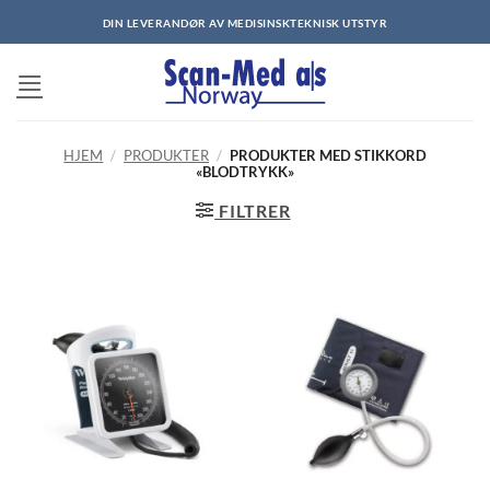
Skip
DIN LEVERANDØR AV MEDISINSKTEKNISK UTSTYR
to
content
HJEM
/
PRODUKTER
/
PRODUKTER MED STIKKORD
«BLODTRYKK»
FILTRER