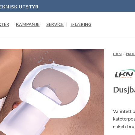
EKNISK UTSTYR
KTER
KAMPANJE
SERVICE
E-LÆRING
HJEM
/
PROD
Dusjb
Vanntett o
kateterpos
enkel i br