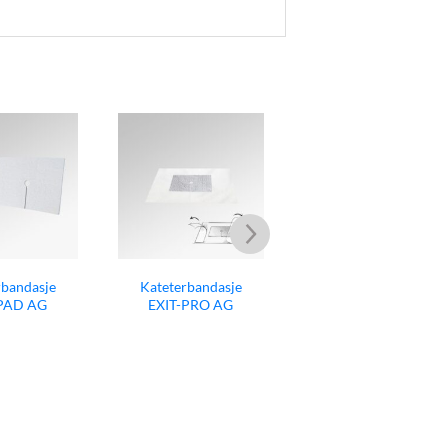
erbandasje
Kateterbandasje
T-PRO AG
Solukat Si™