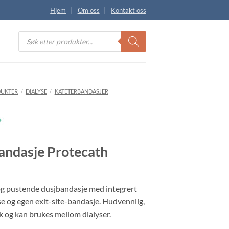
Hjem
Om oss
Kontakt oss
Products
search
UKTER
/
DIALYSE
/
KATETERBANDASJER
andasje Protecath
g pustende dusjbandasje med integrert
e og egen exit-site-bandasje. Hudvennlig,
uk og kan brukes mellom dialyser.