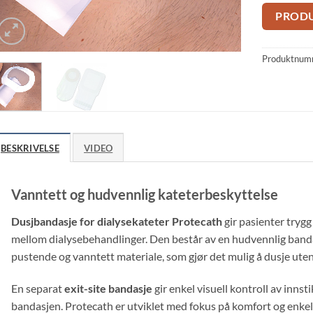
PROD
Produktnum
BESKRIVELSE
VIDEO
Vanntett og hudvennlig kateterbeskyttelse
Dusjbandasje for dialysekateter Protecath
gir pasienter trygg
mellom dialysebehandlinger. Den består av en hudvennlig banda
pustende og vanntett materiale, som gjør det mulig å dusje uten
En separat
exit-site bandasje
gir enkel visuell kontroll av innst
bandasjen. Protecath er utviklet med fokus på komfort og enkelhe