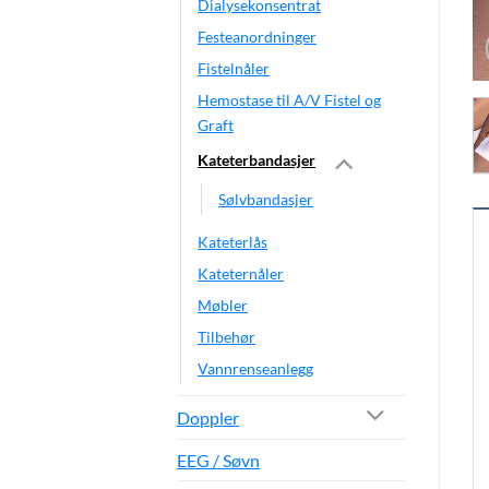
Dialysekonsentrat
Festeanordninger
Fistelnåler
Hemostase til A/V Fistel og
Graft
Kateterbandasjer
Sølvbandasjer
Kateterlås
Kateternåler
Møbler
Tilbehør
Vannrenseanlegg
Doppler
EEG / Søvn