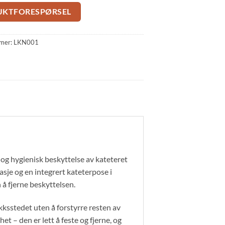
UKTFORESPØRSEL
mer:
LKN001
 og hygienisk beskyttelse av kateteret
sje og en integrert kateterpose i
 å fjerne beskyttelsen.
ikksstedet uten å forstyrre resten av
t – den er lett å feste og fjerne, og