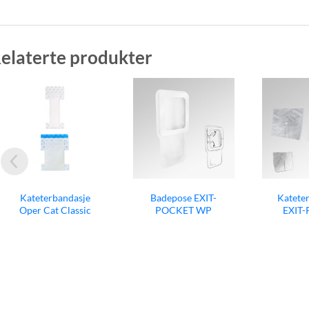
elaterte produkter
Badepose EXIT-
Kateterbandasje
Katet
POCKET WP
EXIT-PAD AG
EXI