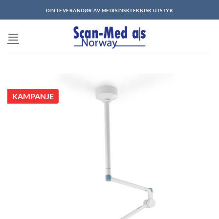
Skip
DIN LEVERANDØR AV MEDISINSKTEKNISK UTSTYR
to
content
KAMPANJE