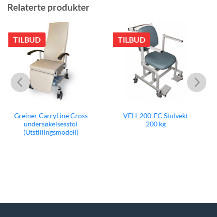
Relaterte produkter
TILBUD
KAMPANJE
VEH-200-EC Stolvekt
KleenSpec 800 trådløst
200 kg
belysningssystem til
vaginalspekel