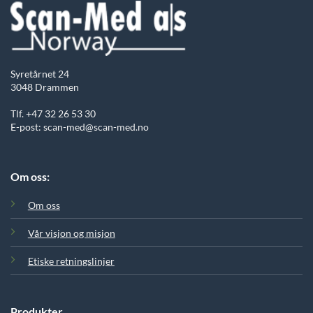
Syretårnet 24
3048 Drammen
Tlf. +47 32 26 53 30
E-post: scan-med@scan-med.no
Om oss:
Om oss
Vår visjon og misjon
Etiske retningslinjer
Produkter