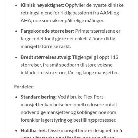
Klinisk nøyaktighet:
Oppfyller de nyeste kliniske
retningslinjene for riktig passform fra AAMI og
AHA, noe som sikrer pålitelige målinger.
Fargekodede størrelser:
Primærstørrelsene er
fargekodet for å gjøre det enkelt å finne riktig
mansjettstørrelse raskt.
Bredt størrelsesutvalg:
Tilgjengelig i opptil 13
størrelser, fra små spedbarn til store voksne,
inkludert ekstra store, lår- og lange mansjetter.
Fordeler:
Standardisering:
Ved å bruke FlexiPort-
mansjetter kan helsepersonell redusere antall
nødvendige mansjetter og koblinger, noe som
forenkler lagerstyring og bestillingsprosesser.
Holdbarhet:
Disse mansjettene er designet for å
være slitesterke og pålitelige, noe som sikrer