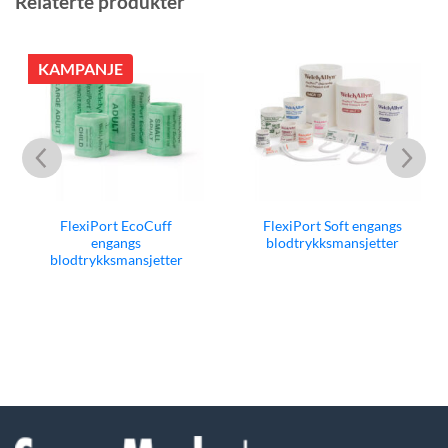
Relaterte produkter
KAMPANJE
FlexiPort EcoCuff
FlexiPort Soft engangs
engangs
blodtrykksmansjetter
blodtrykksmansjetter