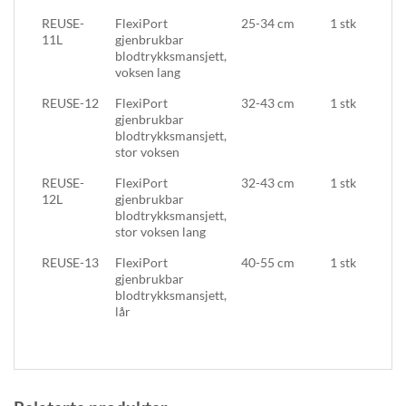
REUSE-
FlexiPort
25-34 cm
1 stk
11L
gjenbrukbar
blodtrykksmansjett,
voksen lang
REUSE-12
FlexiPort
32-43 cm
1 stk
gjenbrukbar
blodtrykksmansjett,
stor voksen
REUSE-
FlexiPort
32-43 cm
1 stk
12L
gjenbrukbar
blodtrykksmansjett,
stor voksen lang
REUSE-13
FlexiPort
40-55 cm
1 stk
gjenbrukbar
blodtrykksmansjett,
lår