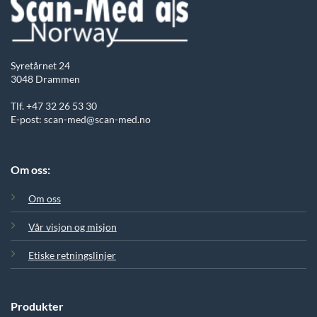
Syretårnet 24
3048 Drammen
Tlf. +47 32 26 53 30
E-post: scan-med@scan-med.no
Om oss:
Om oss
Vår visjon og misjon
Etiske retningslinjer
Produkter