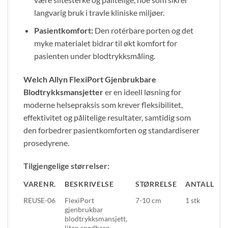
langvarig bruk i travle kliniske miljøer.
Pasientkomfort:
Den rotérbare porten og det
myke materialet bidrar til økt komfort for
pasienten under blodtrykksmåling.
Welch Allyn FlexiPort Gjenbrukbare
Blodtrykksmansjetter
er en ideell løsning for
moderne helsepraksis som krever fleksibilitet,
effektivitet og pålitelige resultater, samtidig som
den forbedrer pasientkomforten og standardiserer
prosedyrene.
Tilgjengelige størrelser:
VARENR.
BESKRIVELSE
STØRRELSE
ANTALL
REUSE-06
FlexiPort
7-10 cm
1 stk
gjenbrukbar
blodtrykksmansjett,
liten spedbarn